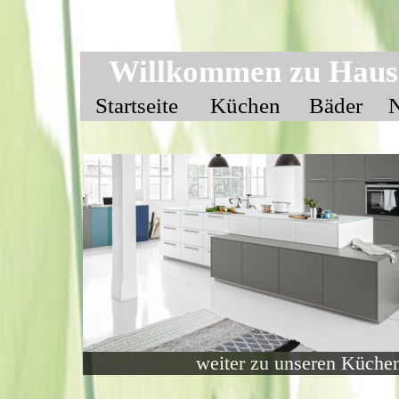
Willkommen zu Haus
Startseite
Küchen
Bäder
weiter zu unseren Küche
weiter zu unseren Küche