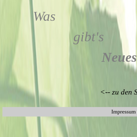
Was
gibt's
Neues
<-- zu den 
Impressum